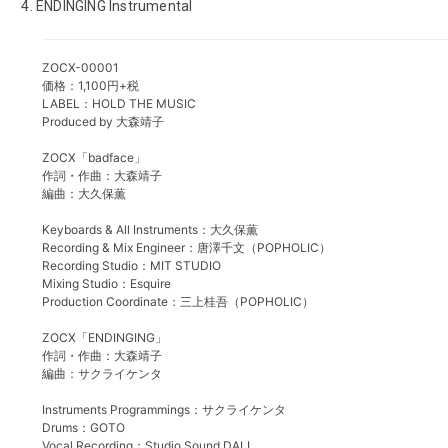
ENDINGING Instrumental
ZOCX-00001
価格：1,100円+税
LABEL：HOLD THE MUSIC
Produced by 大森靖子
ZOCX「badface」
作詞・作曲：大森靖子
編曲：大久保薫
Keyboards & All Instruments：大久保薫
Recording & Mix Engineer：唐澤千文（POPHOLIC）
Recording Studio：MIT STUDIO
Mixing Studio：Esquire
Production Coordinate：三上桂吾（POPHOLIC）
ZOCX「ENDINGING」
作詞・作曲：大森靖子
編曲：サクライケンタ
Instruments Programmings：サクライケンタ
Drums：GOTO
Vocal Recording：Studio Sound DALI