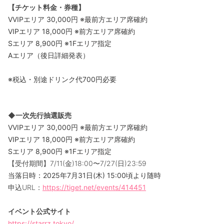
【チケット料金・券種】
VVIPエリア 30,000円 ※
最前方エリア席確約
VIPエリア 18,000円 ※
前方エリア席確約
Sエリア 8,900円 ※
1Fエリア指定
Aエリア（後日詳細発表）
※税込・別途ドリンク代700円必要
◆
一次先行抽選販売
VVIPエリア 30,000円 ※
最前方エリア席確約
VIPエリア 18,000円 ※
前方エリア席確約
Sエリア 8,900円 ※
1Fエリア指定
【受付期間】7/11(金)18:00〜7/27(日)23:59
当落日時：2025年7月31日(木) 15:00頃より随時
申込URL：
https://tiget.net/events/414451
イベント公式サイト
https://starrz.tokyo/