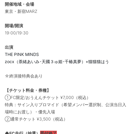
開催地域・会場
東京・新宿MARZ
開場/開演
19:00/19:30
出演
THE PINK MINDS
zocx（荼緒あいみ･天國３ゅ姫･千椿真夢）+猫猫猫はう
☆終演後特典会あり
【チケット料金・券種】
①FC限定/おうえんチケット ¥7,000（税込）
特典：サイン入りブロマイド（希望メンバー選択制、公演当日入
場時にお渡し）・優先入場
②通常チケット ¥3,500（税込）
◆FC先行（抽選）
受付終了