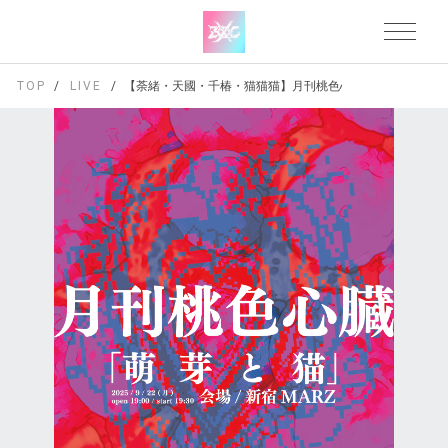
TOP
LIVE
【荼緒・天國・千椿・猫猫猫】月刊桃色心臓vol.1 「萌芽と