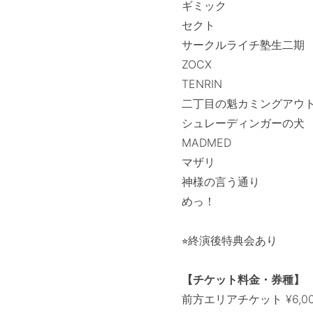
ギミック
セクト
サークルライチ塾生二期
ZOCX
TENRIN
二丁目の魁カミングアウ
シュレーディンガーの犬
MADMED
マザリ
神様の言う通り
めっ！
⭐︎終演後特典会あり
【チケット料金・券種】
前方エリアチケット ¥6,0