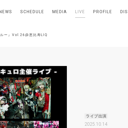
NEWS
SCHEDULE
MEDIA
LIVE
PROFILE
DI
』Vol.26@恵比寿LIQUIDROOM
ライブ出演
2025.10.14