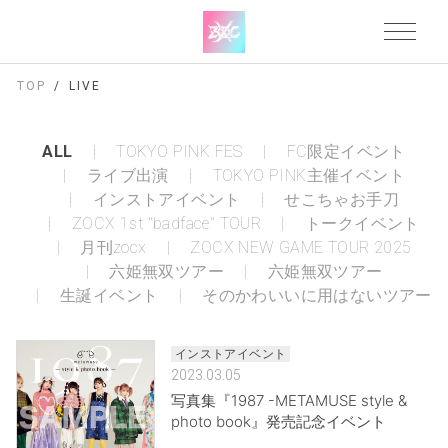
TOP
LIVE
ALL
TOKYO PINK FES
FC限定イベント
ライブ出演
TOKYO PINK主催イベント
インストアイベント
せこちゃお手刀
ZOCX 1st "badface" TOUR
トークイベント
月刊zocx
ZOCX NEW GAME TOUR 2025
六姫無双ツアー
六姫無双ツアー
生誕イベント
そのかわいいに用はないツアー
インストアイベント
2023.03.05
写真集『1987 -METAMUSE style &
photo book』発売記念イベント