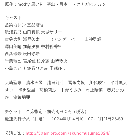
原作：mothy_悪ノP 演出・脚本：トクナガヒデカツ
キャスト：
藍染カレン 三品瑠香
浜浦彩乃 山口真帆 天城サリー
古谷大和 瀬戸啓太 ＿＿（アンダーバー） 山沖勇輝
澤田美晴 加藤夕夏 中村裕香里
西葉瑞希 松田彩希
千葉瑞己 宮尾颯 松原凛 山﨑玲央
小島ことり 鈴音ひとみ 千歳ゆう
大崎聖奈 清水天琴 浦田龍斗 冨永尚毅 川代峻平 平井颯太
shuri 熊田愛里 髙橋莉沙 中野うさみ 村上陽菜 春乃ひめ
か 森茉璃亜
チケット：全席指定・前売9,900円（税込）
最速先行予約（抽選）：2024年1月4日10：00～1月11日23:59
公演URL：
http://39amipro.com /akunomusume2024/