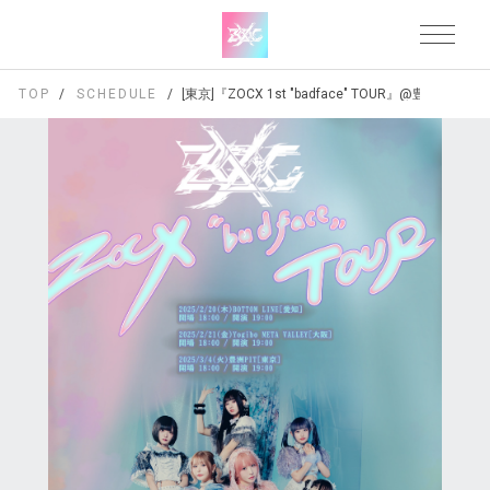
TOP
SCHEDULE
[東京]『ZOCX 1st "badface" TOUR』@豊洲PIT