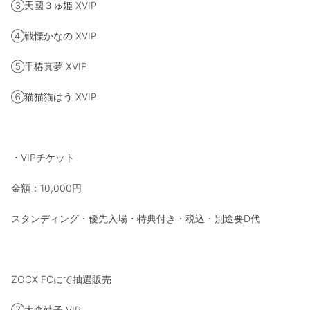
③天國３ゅ姫 XVIP
④戦慄かなの XVIP
⑤千椿真夢 XVIP
⑥猫猫猫はう XVIP
・VIPチケット
金額：10,000円
スタンディング・優先入場・特典付き・税込・別途要D代
ZOCX FCにて抽選販売
⑦大森靖子 VIP