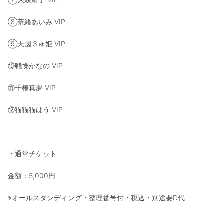
⑧荼緒あいみ VIP
⑨天國３ゅ姫 VIP
⑩戦慄かなの VIP
⑪千椿真夢 VIP
⑫猫猫猫はう VIP
・通常チケット
金額：5,000円
※オールスタンディング・整理番号付・税込・別途要D代