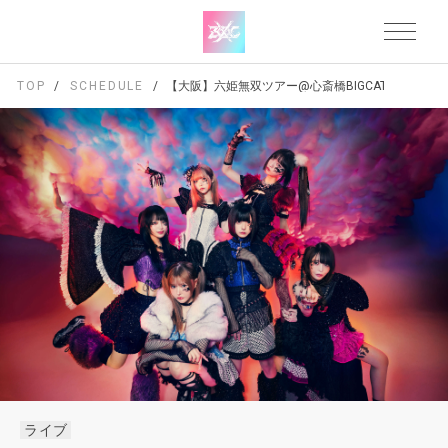
TOP
SCHEDULE
【大阪】六姫無双ツアー@心斎橋BIGCAT
ライブ