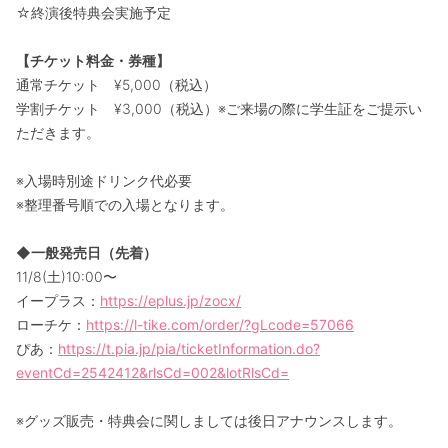
☆終演後特典会実施予定
【チケット料金・券種】
通常チケット ¥5,000（税込）
学割チケット ¥3,000（税込）※ご来場の際に学生証をご提示い
ただきます。
※入場時別途ドリンク代必要
※整理番号順での入場となります。
◆一般発売日（先着）
11/8(土)10:00〜
イープラス：
https://eplus.jp/zocx/
ローチケ：
https://l-tike.com/order/?gLcode=57066
ぴあ：
https://t.pia.jp/pia/ticketInformation.do?
eventCd=2542412&rlsCd=002&lotRlsCd=
※グッズ販売・特典会に関しましては後日アナウンスします。