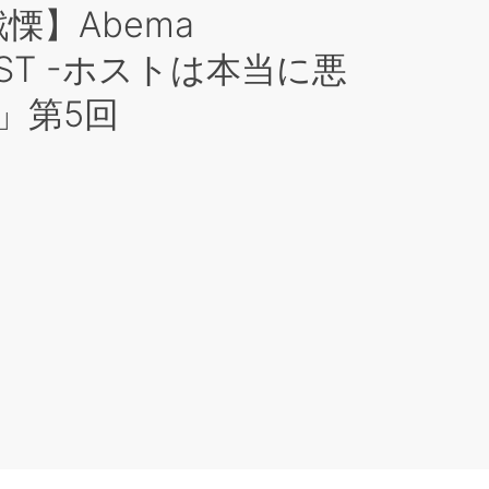
慄】Abema
OST -ホストは本当に悪
」第5回