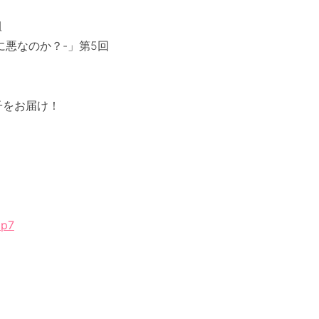
組
当に悪なのか？-」第5回
！
子をお届け！
8p7