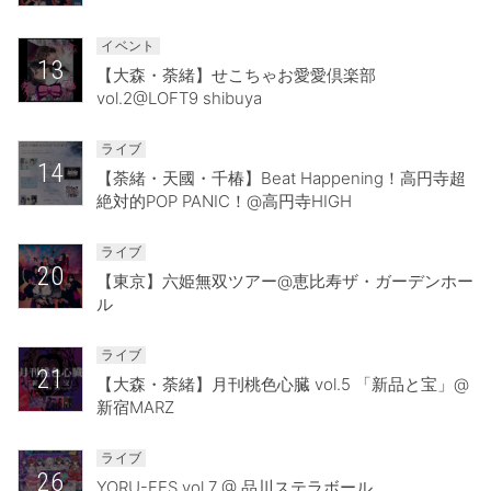
イベント
13
【大森・荼緒】せこちゃお愛愛倶楽部
vol.2@LOFT9 shibuya
ライブ
14
【荼緒・天國・千椿】Beat Happening！高円寺超
絶対的POP PANIC！@高円寺HIGH
ライブ
20
【東京】六姫無双ツアー@恵比寿ザ・ガーデンホー
ル
ライブ
21
【大森・荼緒】月刊桃色心臓 vol.5 「新品と宝」@
新宿MARZ
ライブ
26
YORU-FES vol.7 @ 品川ステラボール