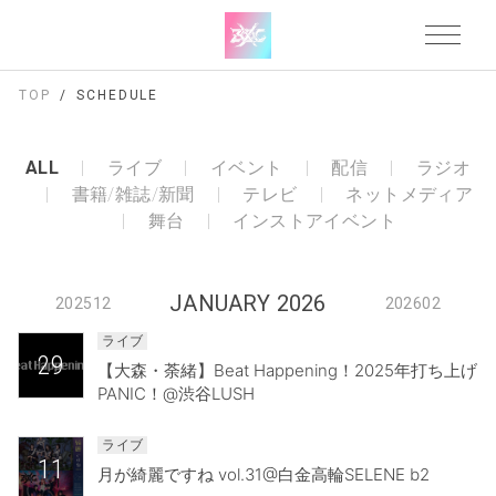
TOP
SCHEDULE
ALL
ライブ
イベント
配信
ラジオ
書籍/雑誌/新聞
テレビ
ネットメディア
舞台
インストアイベント
JANUARY 2026
202512
202602
ライブ
29
【大森・荼緒】Beat Happening！2025年打ち上げ
PANIC！@渋谷LUSH
ライブ
11
月が綺麗ですね vol.31@白金高輪SELENE b2